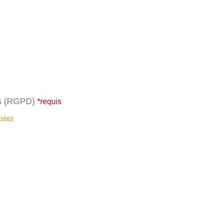
es (RGPD)
*requis
nnées